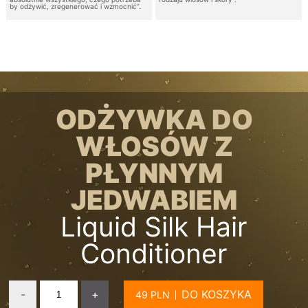
by odżywić, zregenerować i wzmocnić”.
ODŻYWKA DO
WŁOSÓW Z
PŁYNNYM
JEDWABIEM
Liquid Silk Hair
Conditioner
-
+
DO KOSZYKA