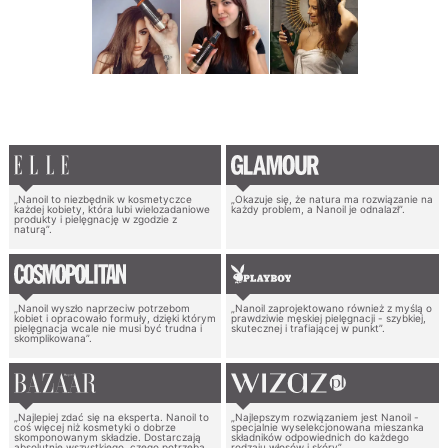
„Nanoil to niezbędnik w kosmetyczce
„Okazuje się, że natura ma rozwiązanie na
każdej kobiety, która lubi wielozadaniowe
każdy problem, a Nanoil je odnalazł”.
produkty i pielęgnację w zgodzie z
naturą”.
„Nanoil wyszło naprzeciw potrzebom
„Nanoil zaprojektowano również z myślą o
kobiet i opracowało formuły, dzięki którym
prawdziwie męskiej pielęgnacji - szybkiej,
pielęgnacja wcale nie musi być trudna i
skutecznej i trafiającej w punkt”.
skomplikowana”.
„Najlepiej zdać się na eksperta. Nanoil to
„Najlepszym rozwiązaniem jest Nanoil -
coś więcej niż kosmetyki o dobrze
specjalnie wyselekcjonowana mieszanka
skomponowanym składzie. Dostarczają
składników odpowiednich do każdego
absolutnie wszystkiego, czego potrzeba
rodzaju włosów i skóry”.