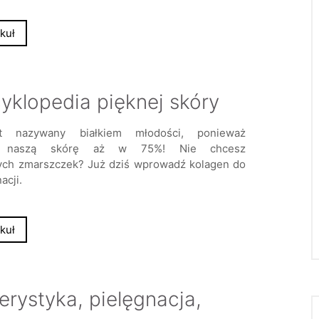
kuł
lopedia pięknej skóry
st nazywany białkiem młodości, ponieważ
zy naszą skórę aż w 75%! Nie chcesz
ch zmarszczek? Już dziś wprowadź kolagen do
acji.
kuł
rystyka, pielęgnacja,