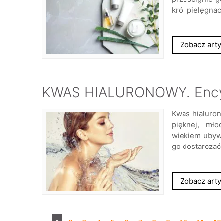
król pielęgna
Zobacz arty
KWAS HIALURONOWY. Encykl
Kwas hialuro
pięknej, mło
wiekiem ubyw
go dostarczać
Zobacz arty