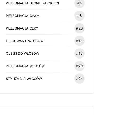
#4
PIELĘGNACJA DŁONI I PAZNOKCI
#8
PIELĘGNACJA CIAŁA
#23
PIELĘGNACJA CERY
#10
OLEJOWANIE WŁOSÓW
#16
OLEJKI DO WŁOSÓW
#79
PIELĘGNACJA WŁOSÓW
#24
STYLIZACJA WŁOSÓW