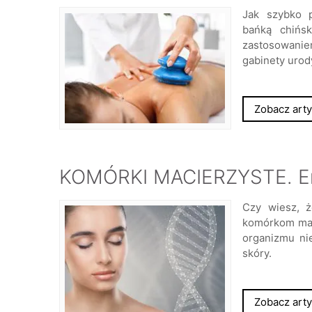
Jak szybko p
bańką chińs
zastosowani
gabinety urody
Zobacz arty
KOMÓRKI MACIERZYSTE. Enc
Czy wiesz, 
komórkom mac
organizmu ni
skóry.
Zobacz arty