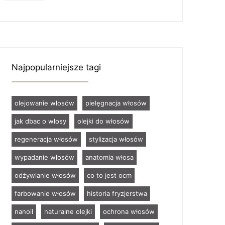
Najpopularniejsze tagi
olejowanie włosów
pielęgnacja włosów
jak dbac o włosy
olejki do włosów
regeneracja włosów
stylizacja włosów
wypadanie włosów
anatomia włosa
odżywianie włosów
co to jest ocm
farbowanie włosów
historia fryzjerstwa
nanoil
naturalne olejki
ochrona włosów