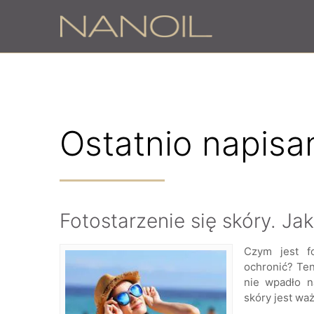
9
Ostatnio napisa
Fotostarzenie się skóry. Ja
Czym jest fo
ochronić? Ten
nie wpadło n
skóry jest wa