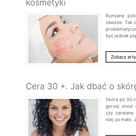
kosmetyki
Rumiane poli
zawsze. Tak o
problematycz
być jednak pi
Zobacz arty
Cera 30 +. Jak dbać o skór
Skóra po 30 r
gorzej znosi
czy zarwane 
niej za mało. 