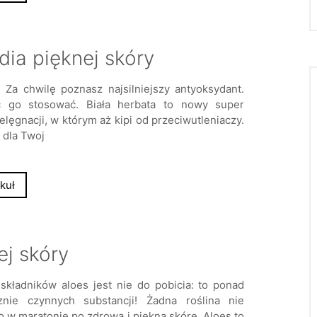
ia pięknej skóry
 Za chwilę poznasz najsilniejszy antyoksydant.
ć go stosować. Biała herbata to nowy super
elęgnacji, w którym aż kipi od przeciwutleniaczy.
 dla Twoj
kuł
j skóry
składników aloes jest nie do pobicia: to ponad
znie czynnych substancji! Żadna roślina nie
o w maratonie po zdrową i piękną skórę. Aloes to