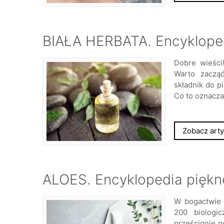
BIAŁA HERBATA. Encykloped
Dobre wieści!
Warto zaczą
składnik do pi
Co to oznacza
Zobacz arty
ALOES. Encyklopedia piękne
W bogactwie 
200 biologic
prześcignie g