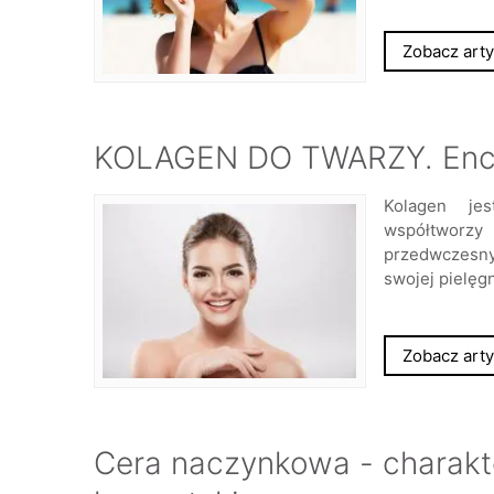
Zobacz arty
KOLAGEN DO TWARZY. Encyk
Kolagen je
współtwor
przedwczesny
swojej pielęgn
Zobacz arty
Cera naczynkowa - charakte