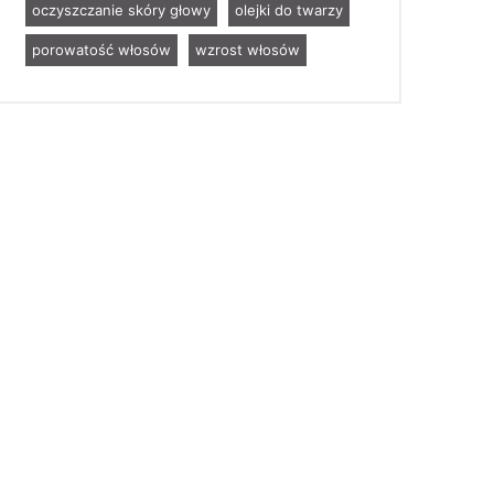
oczyszczanie skóry głowy
olejki do twarzy
porowatość włosów
wzrost włosów