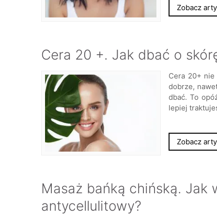
Zobacz arty
Cera 20 +. Jak dbać o skór
Cera 20+ nie
dobrze, nawet
dbać. To opóź
lepiej traktuj
Zobacz arty
Masaż bańką chińską. Ja
antycellulitowy?