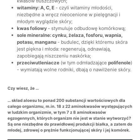
kwasów tłuszczowych;
witaminy: A, C, E
- czyli witaminy młodości,
niezbędne a wręcz nieocenione w pielęgnacji i
młodym wyglądzie skóry;
kwas foliowy
- stymuluje odbudowę komórkową;
sole mineralne: cynku, żelaza, fosforu, wapnia,
potasu, manganu
- budulec, dzięki któremu skóra
jest piękna i młoda: regenerują, odnawiają,
zapobiegają niszczeniu naskórka;
przeciwutleniacze
(w tym odmładzające
polifenole
)
- wymiatają wolne rodniki, dbają o nawilżenie skóry.
Czy wiesz, że …
… skład aloesu to ponad 200 substancji wartościowych dla
całego organizmu, m.in. 18 z 22 aminokwasów występujących
w ludzkim organizmie, w tym 7 z 8 aminokwasów
egzogennych, których organizm nie jest w stanie wytworzyć?
Są one niezbędne do prawidłowej produkcji białka, a zatem do
młodej, zdrowej o prężnie funkcjonującej skóry i jej komórek.