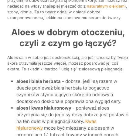
przyjemnie odświeża rozgrzaną słońcem skórę. Żel możesz też
nakładać na włosy (najlepiej mieszać do z
naturalnym olejkiem
),
stopy, dłonie. Za to twarz oddaj w opiece dobrze
skomponowanemu, lekkiemu aloesowemu serum do twarzy.
Aloes w dobrym otoczeniu,
czyli z czym go łączyć?
Aloes sam w sobie jest doskonałością, ale jeśli chcesz by Twoja
skóra otrzymała jeszcze więcej, możesz podarować jej coś
ekstra. Te składniki bardzo “lubią się” z aloesową pielęgnacją:
aloes i biała herbata
- dobrze, jeśli są razem w
duecie ponieważ biała herbata to bogactwo
czynników stymulujących skórę do odnowy a
dodatkowo doskonale poprawia ona wygląd cery.
aloes i kwas hialuronowy
- ponieważ aloes
przyczynia się do jego syntezy dobrze jest postawić
na ten duet w pielęgnacji skóry.
Kwas
hialuronowy
może być mieszany z aloesem w
proporcjach 1:1 lub aplikowany w innych porach