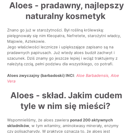
Aloes - pradawny, najlepszy
naturalny kosmetyk
Znano go już w starożytności. Był rośliną królewską:
pielęgnowały się nim Kleopatra, Nefretete, starożytni władcy,
Majowie, Aztekowie.
Jego właściwości lecznicze i upiększające zapisano są na
pradawnych papirusach. Już wtedy aloes budził zachwyt i
szacunek. Dziś znamy go jeszcze lepiej i wciąż traktujemy z
należytą czcią, pełni podziwu dla wszystkiego, co potrafi.
Aloes zwyczajny (barbadoski) INCI
:
Aloe Barbadensis, Aloe
Vera
Aloes - skład. Jakim cudem
tyle w nim się mieści?
Wspomnieliśmy, że aloes zawiera
ponad 200 aktywnych
składników
, w tym witaminy, aminokwasy minerały, enzymy
czy polisacharydy. W praktyce oznacza to, że aloes jest