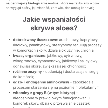
najcenniejszą biologicznie rośliną
, która ma faktyczny wpływ
na wygląd skóry, jej młodość, zdrowie, doskonałą kondycję.
Jakie wspaniałości
skrywa aloes?
dobre kwasy tłuszczowe
: arachidowy, kaprylowy,
linolowy, palmitynowy, stearynowy regulują procesy
w komórkach skóry, działają okluzyjnie, chronią;
kwasy organiczne
: jabłkowy, cytrynowy,
winogronowy, cynamonowy, jabłkowy i salicylowy -
odnawiają skórę, zwiększają jej chłonność;
roślinne enzymy
- dotleniają i dostarczają energię
do komórek;
egzo- i endogenne aminokwasy
- zapobiegają
procesom starzenia się na poziomie molekularnym;
witaminy z grupy B (w tym biotynę)
-
nieocenione w prawidłowym funkcjonowaniu
komórek skóry, dbają o przyswajanie cząstek