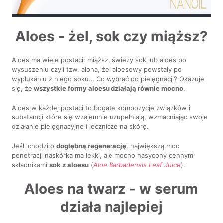
Aloes - żel, sok czy miąższ?
Aloes ma wiele postaci: miąższ, świeży sok lub aloes po
wysuszeniu czyli tzw. alona, żel aloesowy powstały po
wypłukaniu z niego soku… Co wybrać do pielęgnacji? Okazuje
się, że
wszystkie formy aloesu działają równie mocno
.
Aloes w każdej postaci to bogate kompozycje związków i
substancji które się wzajemnie uzupełniają, wzmacniając swoje
działanie pielęgnacyjne i lecznicze na skórę.
Jeśli chodzi o
dogłębną regenerację
, największą moc
penetracji naskórka ma lekki, ale mocno nasycony cennymi
składnikami
sok z aloesu
(
Aloe Barbadensis Leaf Juice
).
Aloes na twarz - w serum
działa najlepiej