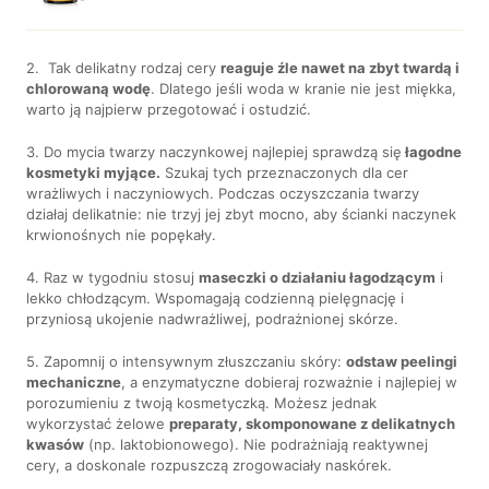
2. Tak delikatny rodzaj cery
reaguje źle nawet na zbyt twardą i
chlorowaną wodę
. Dlatego jeśli woda w kranie nie jest miękka,
warto ją najpierw przegotować i ostudzić.
3. Do mycia twarzy naczynkowej najlepiej sprawdzą się
łagodne
kosmetyki myjące.
Szukaj tych przeznaczonych dla cer
wrażliwych i naczyniowych. Podczas oczyszczania twarzy
działaj delikatnie: nie trzyj jej zbyt mocno, aby ścianki naczynek
krwionośnych nie popękały.
4. Raz w tygodniu stosuj
maseczki o działaniu łagodzącym
i
lekko chłodzącym. Wspomagają codzienną pielęgnację i
przyniosą ukojenie nadwrażliwej, podrażnionej skórze.
5. Zapomnij o intensywnym złuszczaniu skóry:
odstaw peelingi
mechaniczne
, a enzymatyczne dobieraj rozważnie i najlepiej w
porozumieniu z twoją kosmetyczką. Możesz jednak
wykorzystać żelowe
preparaty, skomponowane z delikatnych
kwasów
(np. laktobionowego). Nie podrażniają reaktywnej
cery, a doskonale rozpuszczą zrogowaciały naskórek.