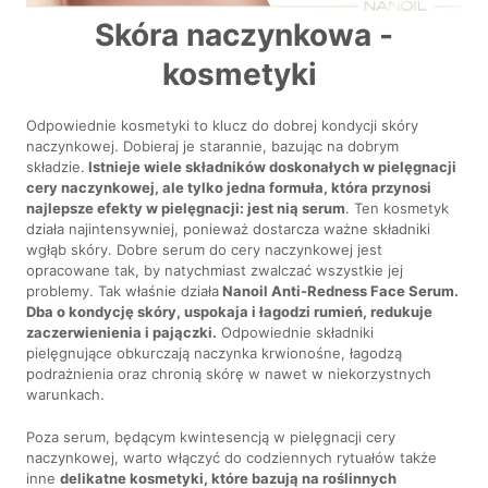
Skóra naczynkowa -
kosmetyki
Odpowiednie kosmetyki to klucz do dobrej kondycji skóry
naczynkowej. Dobieraj je starannie, bazując na dobrym
składzie.
Istnieje wiele składników doskonałych w pielęgnacji
cery naczynkowej, ale tylko jedna formuła, która przynosi
najlepsze efekty w pielęgnacji: jest nią serum
. Ten kosmetyk
działa najintensywniej, ponieważ dostarcza ważne składniki
wgłąb skóry. Dobre serum do cery naczynkowej jest
opracowane tak, by natychmiast zwalczać wszystkie jej
problemy. Tak właśnie działa
Nanoil Anti-Redness Face Serum.
Dba o kondycję skóry, uspokaja i łagodzi rumień, redukuje
zaczerwienienia i pajączki.
Odpowiednie składniki
pielęgnujące obkurczają naczynka krwionośne, łagodzą
podrażnienia oraz chronią skórę w nawet w niekorzystnych
warunkach.
Poza serum, będącym kwintesencją w pielęgnacji cery
naczynkowej, warto włączyć do codziennych rytuałów także
inne
delikatne kosmetyki, które bazują na roślinnych