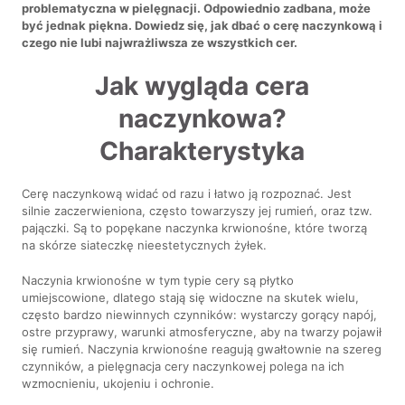
problematyczna w pielęgnacji. Odpowiednio zadbana, może
być jednak piękna. Dowiedz się, jak dbać o cerę naczynkową i
czego nie lubi najwrażliwsza ze wszystkich cer.
Jak wygląda cera
naczynkowa?
Charakterystyka
Cerę naczynkową widać od razu i łatwo ją rozpoznać. Jest
silnie zaczerwieniona, często towarzyszy jej rumień, oraz tzw.
pajączki. Są to popękane naczynka krwionośne, które tworzą
na skórze siateczkę nieestetycznych żyłek.
Naczynia krwionośne w tym typie cery są płytko
umiejscowione, dlatego stają się widoczne na skutek wielu,
często bardzo niewinnych czynników: wystarczy gorący napój,
ostre przyprawy, warunki atmosferyczne, aby na twarzy pojawił
się rumień. Naczynia krwionośne reagują gwałtownie na szereg
czynników, a pielęgnacja cery naczynkowej polega na ich
wzmocnieniu, ukojeniu i ochronie.