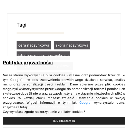
Tagi
cera naczynkowa
skóra naczynkowa
jak dbać o cerę naczynkową
Polityka prywatności
pielęgnacja cery naczynkowej
Nasza strona wykorzystuje pliki cookies - własne oraz podmiotów trzecich (w
skóra naczynkowa kosmetyki
tym Google) - w celu zapewnienia prawidłowego działania serwisu, analizy
ruchu oraz personalizacji treści i reklam. Dane zbierane przez pliki cookies
cera naczynkowa kosmetyki
mogą być wykorzystywane przez Google do personalizacji reklam i pomiaru ich
skuteczności. Jeśli nie wyrazisz zgody, użyjemy wyłącznie niezbędnych plików
składniki w kosmetykach do cery naczynkowej
cookies. W każdej chwili możesz zmienić ustawienia cookies w swojej
przeglądarce. Więcej informacji o tym, jak
Google
wykorzystuje dane,
jak powstaje cera naczynkowa
znajdziesz tutaj:
Czy wyrażasz zgodę na korzystanie z plików cookies?
serum do cery naczynkowej
Tak, zgadzam się