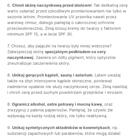
6.
Chroń skórę naczynkową przed słońcem
! Tak delikatną cerę
warto osłaniać przed szkodliwym promieniowaniem nie tylko w
sezonie letnim. Promieniowanie UV przenika nawet przez
warstwę chmur, dlatego pamiętaj o całorocznej ochronie
przeciwsłonecznej. Zimą stosuj kremy do twarzy z faktorem
minimum SPF 15, a w lecie SPF 30.
7. Chcesz, aby pajączki na twarzy były mniej widoczne?
Zabezpieczaj skórę
specjalnym podkładem co cery
naczynkowej
. Zawiera on żółty pigment, który optycznie
zneutralizuje zaczerwienia skóry.
8.
Unikaj gorących kąpieli, sauny i solarium.
Latem uważaj
także na zbyt intensywne kąpiele słoneczne, ponieważ
nadmierne opalanie nie służy naczynkowej cerze. Zimą nawilżaj
i chroń cerę przed suchym powietrzem grzejników i mrozem.
8.
Ogranicz alkohol, ostre potrawy i mocną kawę
, oraz
zrezygnuj z palenia papierosów. Pamiętaj, że używki żle
wpływają na każdy rodzaj skóry, nie tylko reaktywną.
9.
Unikaj syntetycznych składników w kosmetykach
, np.
substancji zapachowych lub parabenów, które mogą działać