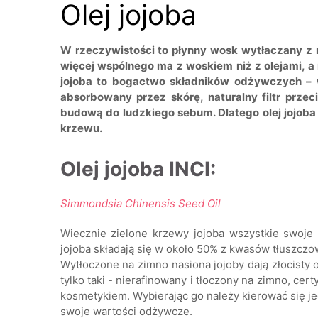
Olej jojoba
W rzeczywistości to płynny wosk wytłaczany z 
więcej wspólnego ma z woskiem niż z olejami, a
jojoba to bogactwo składników odżywczych – 
absorbowany przez skórę, naturalny filtr przec
budową do ludzkiego sebum. Dlatego olej jojob
krzewu.
Olej jojoba INCI:
Simmondsia Chinensis Seed Oil
Wiecznie zielone krzewy jojoba wszystkie swoje
jojoba składają się w około 50% z kwasów tłuszczow
Wytłoczone na zimno nasiona jojoby dają złocisty 
tylko taki - nierafinowany i tłoczony na zimno, cert
kosmetykiem. Wybierając go należy kierować się jego
swoje wartości odżywcze.