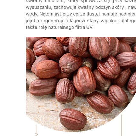
świetny emolient, który sprawdza się przy każd
wysuszaniu, zachowuje kwaśny odczyn skóry i naw
wody. Natomiast przy cerze tłustej hamuje nadmier
jojoba regeneruje i łagodzi stany zapalne, dlate
także rolę naturalnego filtra UV.