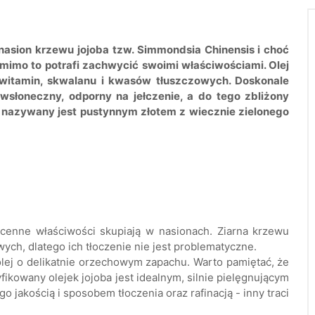
nasion krzewu jojoba tzw. Simmondsia Chinensis i choć
 mimo to potrafi zachwycić swoimi właściwościami. Olej
witamin, skwalanu i kwasów tłuszczowych. Doskonale
iwsłoneczny, odporny na jełczenie, a do tego zbliżony
a nazywany jest pustynnym złotem z wiecznie zielonego
 cenne właściwości skupiają w nasionach. Ziarna krzewu
ych, dlatego ich tłoczenie nie jest problematyczne.
olej o delikatnie orzechowym zapachu. Warto pamiętać, że
yfikowany olejek jojoba jest idealnym, silnie pielęgnującym
 jakością i sposobem tłoczenia oraz rafinacją - inny traci