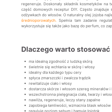
regeneruje. Doskonały składnik kosmetyków na tw
część domowych receptur DIY. Często znajduje s
odżywkach do włosów. O naturalny olej jojoba naj
średnioporowatych.
Spełnia tam zadanie regulat
wykorzystuje się także jako bazę do perfum, co za
Dlaczego warto stosować o
ma idealną zgodność z ludzką skórą
świetnie się wchłania w skórę i włosy
idealny dla każdego typu cery
spłyca zmarszczki i zwalcza trądzik
rewitalizuje ciało i włosy
dostarcza skórze i włosom szereg minerałów 
wszechstronna pielęgnacja ciała, twarzy i wło
nawilża, regeneruje, leczy stany zapalne
zapobiega łamliwości, wzmacnia blask włosów
reguluje poziom sebum i hamuje łojotok