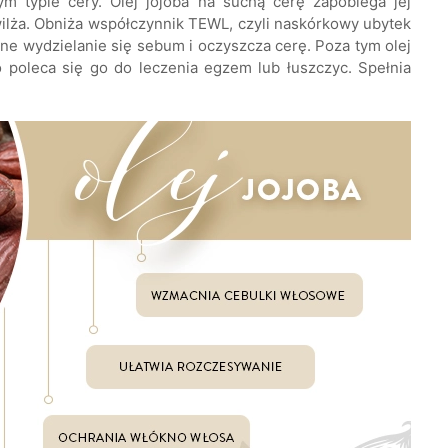
ym typie cery. Olej jojoba na suchą cerę zapobiega jej
ilża. Obniża współczynnik TEWL, czyli naskórkowy ubytek
ne wydzielanie się sebum i oczyszcza cerę. Poza tym olej
go poleca się go do leczenia egzem lub łuszczyc. Spełnia