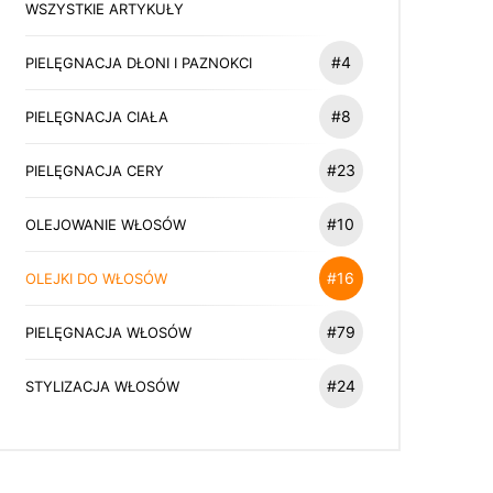
WSZYSTKIE ARTYKUŁY
#4
PIELĘGNACJA DŁONI I PAZNOKCI
#8
PIELĘGNACJA CIAŁA
#23
PIELĘGNACJA CERY
#10
OLEJOWANIE WŁOSÓW
#16
OLEJKI DO WŁOSÓW
#79
PIELĘGNACJA WŁOSÓW
#24
STYLIZACJA WŁOSÓW