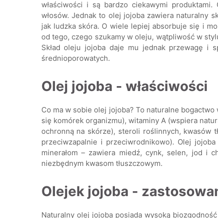
właściwości i są bardzo ciekawymi produktami.
włosów. Jednak to olej jojoba zawiera naturalny s
jak ludzka skóra. O wiele lepiej absorbuje się i 
od tego, czego szukamy w oleju, wątpliwość w stylu
Skład oleju jojoba daje mu jednak przewagę i 
średnioporowatych.
Olej jojoba - właściwości
Co ma w sobie olej jojoba? To naturalne bogactwo 
się komórek organizmu), witaminy A (wspiera natur
ochronną na skórze), steroli roślinnych, kwasów 
przeciwzapalnie i przeciwrodnikowo). Olej jojo
minerałom – zawiera miedź, cynk, selen, jod i c
niezbędnym kwasom tłuszczowym.
Olejek jojoba - zastosow
Naturalny olej jojoba posiada wysoką biozgodność 