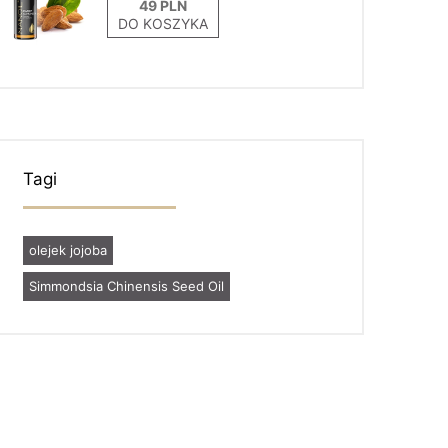
DO KOSZYKA
Tagi
olejek jojoba
Simmondsia Chinensis Seed Oil