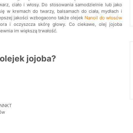
arz, ciało i włosy. Do stosowania samodzielnie lub jako
ię w kremach do twarzy, balsamach do ciała, mydłach i
lepszej jakości wzbogacono także olejek
Nanoil do włosów
ora i oczyszcza skórę głowy. Co ciekawe, olej jojoba
pewnia im większą trwałość.
lejek jojoba?
i NNKT
sów