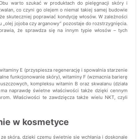
 Obu warto szukać w produktach do pielęgnacji skóry i
kwalan, co czyni go olejem o niemal takiej samej budowie
może skuteczniej poprawiać kondycję włosów. W zależności
 „olej jojoba czy arganowy” pozostaje do rozstrzygnięcia.
sprawia, że sprawdza się na innym typie włosów – tych
witaminy E (przyspiesza regenerację i spowalnia starzenie
alne funkcjonowanie skóry), witaminy F (wzmacnia barierę
tłuszczowych, kompleksu witamin B oraz skwalanu (działa
ba ma naprawdę świetne właściwości także dzięki cennym
hrom. Właściwości te zawdzięcza także wielu NKT, czyli
anie w kosmetyce
ze skórą, dzięki czemu świetnie się wchłania i doskonale