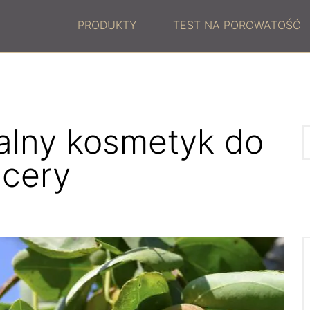
PRODUKTY
TEST NA POROWATOŚĆ
ealny kosmetyk do
 cery