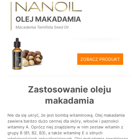
OLEJ MAKADAMIA
Macadamia Ternifolia Seed Oil
ZOBACZ PRODUKT
Zastosowanie oleju
makadamia
Nie da się ukryć, że jest bombą witaminową. Olej makadamia
zawiera bardzo dużo cennej dla skóry, włosów i paznokci
witaminy A. Oprócz niej znajdziemy w nim zestaw witamin z
grupy B (B1, B2, B3), a także witaminę E o silnych
właściwościach antyutleniających. Olej makadamia zawdzięcza