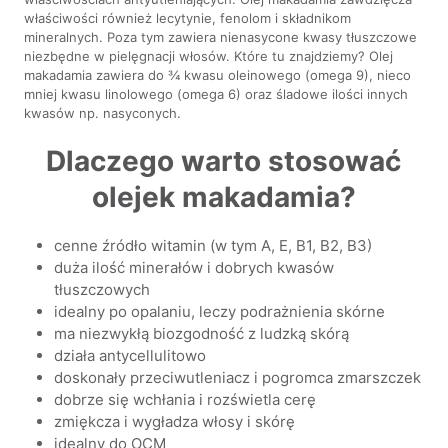
właściwości również lecytynie, fenolom i składnikom
mineralnych. Poza tym zawiera nienasycone kwasy tłuszczowe
niezbędne w pielęgnacji włosów. Które tu znajdziemy? Olej
makadamia zawiera do ¾ kwasu oleinowego (omega 9), nieco
mniej kwasu linolowego (omega 6) oraz śladowe ilości innych
kwasów np. nasyconych.
Dlaczego warto stosować
olejek makadamia?
cenne źródło witamin (w tym A, E, B1, B2, B3)
duża ilość minerałów i dobrych kwasów
tłuszczowych
idealny po opalaniu, leczy podrażnienia skórne
ma niezwykłą biozgodność z ludzką skórą
działa antycellulitowo
doskonały przeciwutleniacz i pogromca zmarszczek
dobrze się wchłania i rozświetla cerę
zmiękcza i wygładza włosy i skórę
idealny do OCM