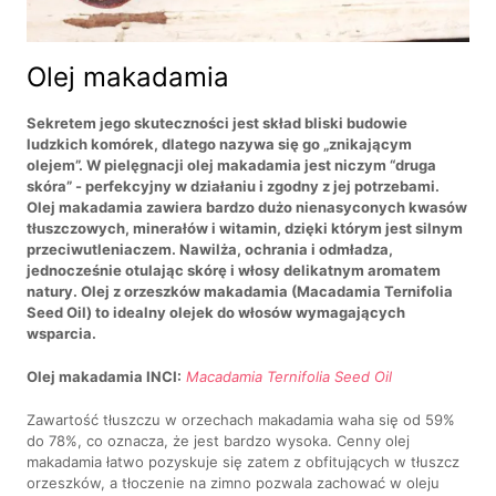
Olej makadamia
Sekretem jego skuteczności jest skład bliski budowie
ludzkich komórek, dlatego nazywa się go „znikającym
olejem”. W pielęgnacji olej makadamia jest niczym “druga
skóra” - perfekcyjny w działaniu i zgodny z jej potrzebami.
Olej makadamia zawiera bardzo dużo nienasyconych kwasów
tłuszczowych, minerałów i witamin, dzięki którym jest silnym
przeciwutleniaczem. Nawilża, ochrania i odmładza,
jednocześnie otulając skórę i włosy delikatnym aromatem
natury. Olej z orzeszków makadamia (Macadamia Ternifolia
Seed Oil) to idealny olejek do włosów wymagających
wsparcia.
Olej makadamia INCI:
Macadamia Ternifolia Seed Oil
Zawartość tłuszczu w orzechach makadamia waha się od 59%
do 78%, co oznacza, że jest bardzo wysoka. Cenny olej
makadamia łatwo pozyskuje się zatem z obfitujących w tłuszcz
orzeszków, a tłoczenie na zimno pozwala zachować w oleju