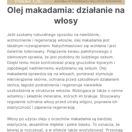
Olej makadamia: działanie na
włosy
Jeśli szukamy naturalnego sposobu na nawilżenie,
wzmocnienie i regenerację włosów, olej makadamia jest
idealnym rozwiązaniem. Natychmiastowo się wchłania i jest
świetnie tolerowany. Połączenie kwasu palmitynowego z
oleinowym sprawia, że jest podobny do ludzkiego sebum.
Dzięki temu może kontrolować pracę gruczołów łojowych i
zapobiegać nadmiernemu wydzielaniu się sebum. Olej
makadamia sprawdza się na włosach, ponieważ stymuluje
mikrokrążenie skórne, ochrania przed szkodliwym działaniem
słońca, łagodzi podrażnienia i regeneruje niewielkie
uszkodzenia w strukturze włosów. Wzbogaca je także o cenne
witaminy i składniki mineralne, których im brakuje. Stosowany
regularnie ochrania włosy przed utratą wilgoci, poprawia ich
elastyczność i zapewnia regenerację.
Włosy po użyciu oleju z orzechów makadamia są bardziej
elastyczne, aksamitnie miękkie i pełne blasku. To oznacza, że
łatwiej je rozczesać, a w efekcie także wystylizować. Przestają