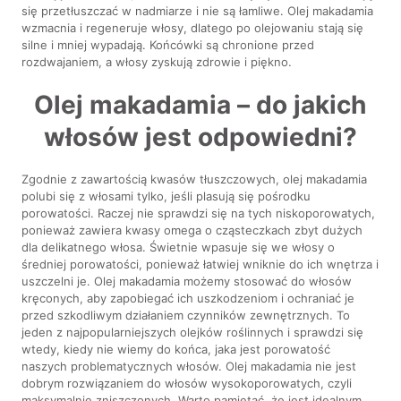
się przetłuszczać w nadmiarze i nie są łamliwe. Olej makadamia
wzmacnia i regeneruje włosy, dlatego po olejowaniu stają się
silne i mniej wypadają. Końcówki są chronione przed
rozdwajaniem, a włosy zyskują zdrowie i piękno.
Olej makadamia – do jakich
włosów jest odpowiedni?
Zgodnie z zawartością kwasów tłuszczowych, olej makadamia
polubi się z włosami tylko, jeśli plasują się pośrodku
porowatości. Raczej nie sprawdzi się na tych niskoporowatych,
ponieważ zawiera kwasy omega o cząsteczkach zbyt dużych
dla delikatnego włosa. Świetnie wpasuje się we włosy o
średniej porowatości, ponieważ łatwiej wniknie do ich wnętrza i
uszczelni je. Olej makadamia możemy stosować do włosów
kręconych, aby zapobiegać ich uszkodzeniom i ochraniać je
przed szkodliwym działaniem czynników zewnętrznych. To
jeden z najpopularniejszych olejków roślinnych i sprawdzi się
wtedy, kiedy nie wiemy do końca, jaka jest porowatość
naszych problematycznych włosów. Olej makadamia nie jest
dobrym rozwiązaniem do włosów wysokoporowatych, czyli
maksymalnie zniszczonych. Warto pamiętać, że jest idealnym