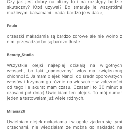
Czy jak jest dobry na blizny to i na rozstępy będzie
skuteczny? Ktoś używał? Bo smaruje je wszystkimi
możliwymi balsamami i nadal bardzo je widać :(
Paula
orzeszki makadamia są bardzo zdrowe ale nie wolno z
nimi przesadzać bo są bardzo tłuste
Beauty_Studio
Wszystkie olejki najlepiej działają na wilgotnych
włosach, bo taki „namoczony” włos ma zwiększoną
chłonność. Ja mam olejek Nanoil do średnioporowatych
włosów i trzymam go różnie na włosach – w zależności
od tego ile akurat mam czasu. Czasami to 30 minut a
czasami pół dnia:) Uwielbiam ten olejek. To mój numer
jeden a testowałam już wiele różnych.
Milasia26
Uwielbiam olejek makadamia i w ogóle zjadam się tymi
orzechami, nie wiedziałam że można go nakładać na