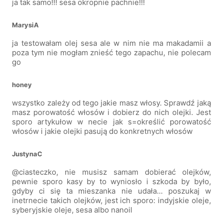
ja tak samo!!! sesa okropnie pachnie!!!
MarysiA
ja testowałam olej sesa ale w nim nie ma makadamii a
poza tym nie mogłam znieść tego zapachu, nie polecam
go
honey
wszystko zależy od tego jakie masz włosy. Sprawdź jaką
masz porowatość włosów i dobierz do nich olejki. Jest
sporo artykułow w necie jak s=określić porowatość
włosów i jakie olejki pasują do konkretnych włosów
JustynaC
@ciasteczko, nie musisz samam dobierać olejków,
pewnie sporo kasy by to wyniosło i szkoda by było,
gdyby ci się ta mieszanka nie udała... poszukaj w
inetrnecie takich olejków, jest ich sporo: indyjskie oleje,
syberyjskie oleje, sesa albo nanoil