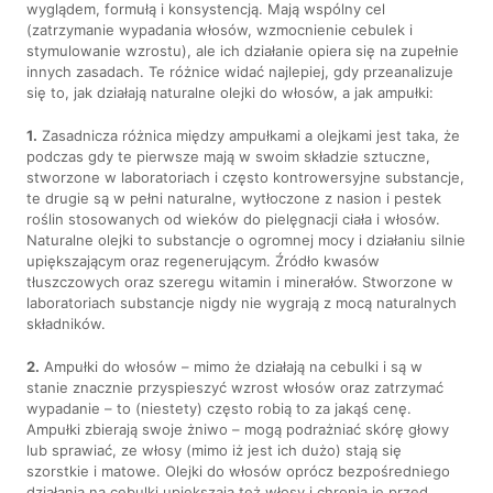
wyglądem, formułą i konsystencją. Mają wspólny cel
(zatrzymanie wypadania włosów, wzmocnienie cebulek i
stymulowanie wzrostu), ale ich działanie opiera się na zupełnie
innych zasadach. Te różnice widać najlepiej, gdy przeanalizuje
się to, jak działają naturalne olejki do włosów, a jak ampułki:
1.
Zasadnicza różnica między ampułkami a olejkami jest taka, że
podczas gdy te pierwsze mają w swoim składzie sztuczne,
stworzone w laboratoriach i często kontrowersyjne substancje,
te drugie są w pełni naturalne, wytłoczone z nasion i pestek
roślin stosowanych od wieków do pielęgnacji ciała i włosów.
Naturalne olejki to substancje o ogromnej mocy i działaniu silnie
upiększającym oraz regenerującym. Źródło kwasów
tłuszczowych oraz szeregu witamin i minerałów. Stworzone w
laboratoriach substancje nigdy nie wygrają z mocą naturalnych
składników.
2.
Ampułki do włosów – mimo że działają na cebulki i są w
stanie znacznie przyspieszyć wzrost włosów oraz zatrzymać
wypadanie – to (niestety) często robią to za jakąś cenę.
Ampułki zbierają swoje żniwo – mogą podrażniać skórę głowy
lub sprawiać, ze włosy (mimo iż jest ich dużo) stają się
szorstkie i matowe. Olejki do włosów oprócz bezpośredniego
działania na cebulki upiększają też włosy i chronią je przed