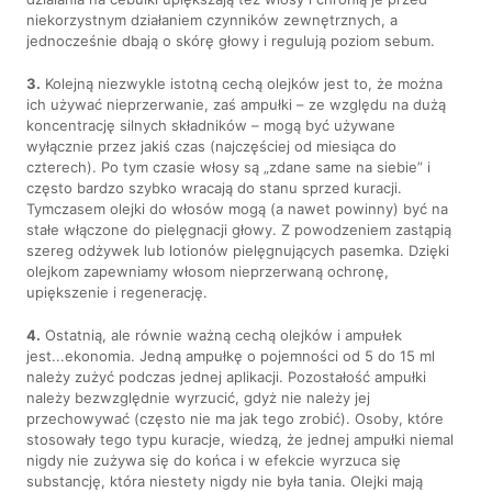
niekorzystnym działaniem czynników zewnętrznych, a
jednocześnie dbają o skórę głowy i regulują poziom sebum.
3.
Kolejną niezwykle istotną cechą olejków jest to, że można
ich używać nieprzerwanie, zaś ampułki – ze względu na dużą
koncentrację silnych składników – mogą być używane
wyłącznie przez jakiś czas (najczęściej od miesiąca do
czterech). Po tym czasie włosy są „zdane same na siebie” i
często bardzo szybko wracają do stanu sprzed kuracji.
Tymczasem olejki do włosów mogą (a nawet powinny) być na
stałe włączone do pielęgnacji głowy. Z powodzeniem zastąpią
szereg odżywek lub lotionów pielęgnujących pasemka. Dzięki
olejkom zapewniamy włosom nieprzerwaną ochronę,
upiększenie i regenerację.
4.
Ostatnią, ale równie ważną cechą olejków i ampułek
jest...ekonomia. Jedną ampułkę o pojemności od 5 do 15 ml
należy zużyć podczas jednej aplikacji. Pozostałość ampułki
należy bezwzględnie wyrzucić, gdyż nie należy jej
przechowywać (często nie ma jak tego zrobić). Osoby, które
stosowały tego typu kuracje, wiedzą, że jednej ampułki niemal
nigdy nie zużywa się do końca i w efekcie wyrzuca się
substancję, która niestety nigdy nie była tania. Olejki mają