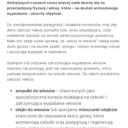
dzisiejszych czasach coraz więcej osób skarży się na
przerzedzoną fryzurę i włosy, które – na skutek wzmożonego
wypadania – straciły objętość.
Do nieodpowiedniej pielęgnacji i działania hormonów oraz złej
diety zaliczyć należy ponadto tzw. stres oksydacyjny, czyli
osłabienie włosów na skutek zanieczyszczonego powietrza.
Mało kto zdaje sobie sprawę, ze „włosy w mieście” radzą sobie
dużo gorzej i na skutek spalin, smogu i toksyn przestają rosnąć
i zaczynają wypadać w nadmiarze.
Szampon lub odżywka zatrzymująca wypadanie włosów
niestety nie pomogą, jeśli nie zastosujemy produktu, który
zadziała bezpośrednio na cebulki włosów. Do takich produktów
zaliczyć należy:
ampułki do włosów
– stworzonych jako
specjalistyczna kuracja działająca na cebulki i
zatrzymująca wypadanie włosów
olejki do włosów
lub specjalne
mieszanki olejków
stworzone do olejowania skóry głowy, które
wzmacniają cebulki oraz pielęgnują i regenerują