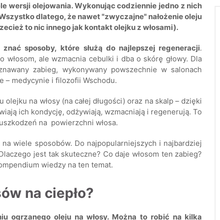
le wersji olejowania. Wykonując codziennie jedno z nich
Wszystko dlatego, że nawet "zwyczajne" nałożenie oleju
ież to nic innego jak kontakt olejku z włosami).
 znać sposoby, które służą do najlepszej regeneracji
.
lko włosom, ale wzmacnia cebulki i dba o skórę głowy. Dla
i uznawany zabieg, wykonywany powszechnie w salonach
ie – medycynie i filozofii Wschodu.
 olejku na włosy (na całej długości) oraz na skalp – dzięki
iają ich kondycję, odżywiają, wzmacniają i regenerują. To
-uszkodzeń na powierzchni włosa.
a wiele sposobów. Do najpopularniejszych i najbardziej
 Dlaczego jest tak skuteczne? Co daje włosom ten zabieg?
mpendium wiedzy na ten temat.
sów na ciepło?
iu ogrzanego oleju na włosy. Można to robić na kilka