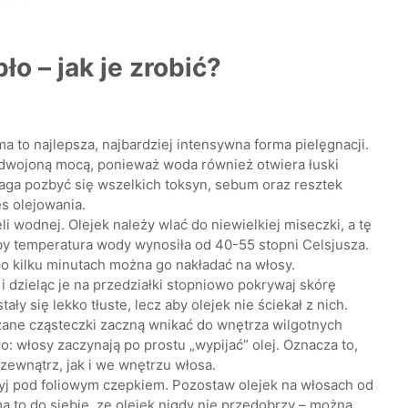
o – jak je zrobić?
a to najlepsza, najbardziej intensywna forma pielęgnacji.
zdwojoną mocą, ponieważ woda również otwiera łuski
aga pozbyć się wszelkich toksyn, sebum oraz resztek
s olejowania.
eli wodnej. Olejek należy wlać do niewielkiej miseczki, a tę
by temperatura wody wynosiła od 40-55 stopni Celsjusza.
po kilku minutach można go nakładać na włosy.
 dzieląc je na przedziałki stopniowo pokrywaj skórę
ały się lekko tłuste, lecz aby olejek nie ściekał z nich.
ane cząsteczki zaczną wnikać do wnętrza wilgotnych
: włosy zaczynają po prostu „wypijać” olej. Oznacza to,
 zewnątrz, jak i we wnętrzu włosa.
ryj pod foliowym czepkiem. Pozostaw olejek na włosach od
a to do siebie, ze olejek nigdy nie przedobrzy – można