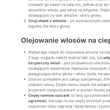
zostawić go nawet na całą noc, jednak przy tej
wszystkim wtedy, gdy włosy są wilgotne. Olejk
działających na stan włosów i skóry głowy.
Zmyj olejek z włosów
– po wyznaczonym czasie
łagodny dla skóry głowy.
Olejowanie włosów na ciep
Wybierając olejek do olejowania włosów na cie
Z tego względu należy wybrać taki olej, lub
odp
bezpieczny skład
– jest pozbawiona silikonów
działających składników. Najlepsze mieszanki z
pielęgnujące skórę głowy i włosy (zioła, keratyna
Dobrym pomysłem jest zakup specjalnego, fo
olejkiem włosy. Dzięki niemu olejek nie wsiąk
przykrymi niespodziankami w postaci tłustej po
Ciepły nawiew suszark
i to twój sprzymierzen
ogrzewać,
kierując na nie ciepły strumień powi
cząsteczki oleju nagrzeją i będą łatwiej i sz