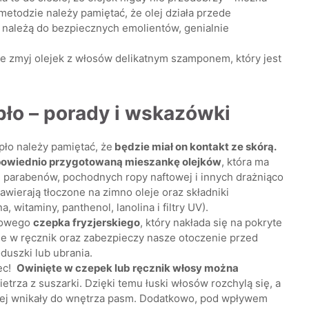
 metodzie należy pamiętać, że olej działa przede
i należą do bezpiecznych emolientów, genialnie
 zmyj olejek z włosów delikatnym szamponem, który jest
ło – porady i wskazówki
pło należy pamiętać, że
będzie miał on kontakt ze skórą.
owiednio przygotowaną mieszankę olejków
, która ma
, parabenów, pochodnych ropy naftowej i innych drażniąco
awierają tłoczone na zimno oleje oraz składniki
, witaminy, panthenol, lanolina i filtry UV).
liowego
czepka fryzjerskiego
, który nakłada się na pokryte
nie w ręcznik oraz zabezpieczy nasze otoczenie przed
duszki lub ubrania.
iec!
Owinięte w czepek lub ręcznik włosy można
etrza z suszarki. Dzięki temu łuski włosów rozchylą się, a
ybciej wnikały do wnętrza pasm. Dodatkowo, pod wpływem