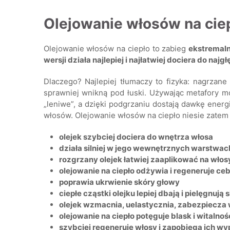
Olejowanie włosów na ciep
Olejowanie włosów na ciepło to zabieg
ekstremaln
wersji działa najlepiej i najłatwiej dociera do na
Dlaczego? Najlepiej tłumaczy to fizyka: nagrzane 
sprawniej wnikną pod łuski. Używając metafory m
„leniwe”, a dzięki podgrzaniu dostają dawkę energi
włosów. Olejowanie włosów na ciepło niesie zatem z
olejek szybciej dociera do wnętrza włosa
działa silniej w jego wewnętrznych warstwac
rozgrzany olejek łatwiej zaaplikować na włos
olejowanie na ciepło odżywia i regeneruje ceb
poprawia ukrwienie skóry głowy
ciepłe cząstki olejku lepiej dbają i pielęgnują 
olejek wzmacnia, uelastycznia, zabezpiecza 
olejowanie na ciepło potęguje blask i witalno
szybciej regeneruje włosy i zapobiega ich w