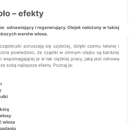
ło – efekty
ie odnawiający i regenerujący. Olejek nałożony w takiej
jgłębszych warstw włosa.
cząsteczki poruszają się szybciej, dzięki czemu łatwiej i
ożna powiedzieć, że cząstki w zimnym olejku są bardziej
i wspomagającej je w tak ciężkiej pracy, jaką jest odnowa
e sobą najlepsze efekty. Poznaj je:
h
y
ulki
skórę
włosy
ść włosa
ypadaniu