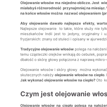
Olejowanie włosów ma niejedno oblicze. Jest wie
miałabyś różnorodność przynajmniej na miesiąc. 
na końce włosów można nazwać olejowaniem (przec
Aby olejowanie dawało najlepsze efekty, warto
Najlepsze olejowanie to takie, które służy nie ty
mieszkańców Indii jest to jedyny, oryginalny 
fryzjerskich: znany od stuleci i opisany w ajurwedz
Tradycyjne olejowanie włosów
polega na nałożeniu
temu cząsteczki olejków wnikają do cebulek, popraw
dbałość o skórę głowy połączona z naprawą mikro
Olejowanie włosów i skóry głowy można wykonać n
skutecznych należy
olejowanie włosów na ciepło
.
Jak wykonać olejowanie włosów na ciepło?
Oto ko
Czym jest olejowanie wło
Olejowanie włosów na ciepło polega na nałożen