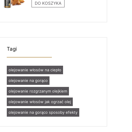
DO KOSZYKA
Tagi
olejowanie włosów na ciepło
olejowanie na gorąco
olejowanie rozgrzanym olejkiem
olejowanie włosów jak ogrzać olej
olejowanie na gorąco sposoby efekty