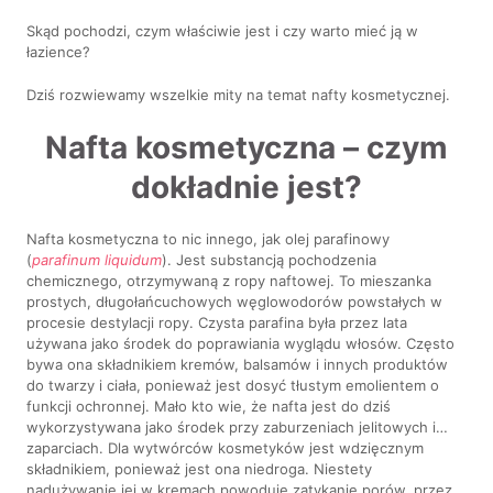
Skąd pochodzi, czym właściwie jest i czy warto mieć ją w
łazience?
Dziś rozwiewamy wszelkie mity na temat nafty kosmetycznej.
Nafta kosmetyczna – czym
dokładnie jest?
Nafta kosmetyczna to nic innego, jak olej parafinowy
(
parafinum liquidum
). Jest substancją pochodzenia
chemicznego, otrzymywaną z ropy naftowej. To mieszanka
prostych, długołańcuchowych węglowodorów powstałych w
procesie destylacji ropy. Czysta parafina była przez lata
używana jako środek do poprawiania wyglądu włosów. Często
bywa ona składnikiem kremów, balsamów i innych produktów
do twarzy i ciała, ponieważ jest dosyć tłustym emolientem o
funkcji ochronnej. Mało kto wie, że nafta jest do dziś
wykorzystywana jako środek przy zaburzeniach jelitowych i…
zaparciach. Dla wytwórców kosmetyków jest wdzięcznym
składnikiem, ponieważ jest ona niedroga. Niestety
nadużywanie jej w kremach powoduje zatykanie porów, przez