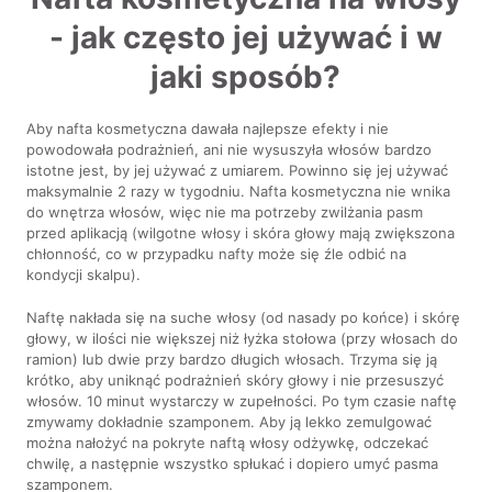
- jak często jej używać i w
jaki sposób?
Aby nafta kosmetyczna dawała najlepsze efekty i nie
powodowała podrażnień, ani nie wysuszyła włosów bardzo
istotne jest, by jej używać z umiarem. Powinno się jej używać
maksymalnie 2 razy w tygodniu. Nafta kosmetyczna nie wnika
do wnętrza włosów, więc nie ma potrzeby zwilżania pasm
przed aplikacją (wilgotne włosy i skóra głowy mają zwiększona
chłonność, co w przypadku nafty może się źle odbić na
kondycji skalpu).
Naftę nakłada się na suche włosy (od nasady po końce) i skórę
głowy, w ilości nie większej niż łyżka stołowa (przy włosach do
ramion) lub dwie przy bardzo długich włosach. Trzyma się ją
krótko, aby uniknąć podrażnień skóry głowy i nie przesuszyć
włosów. 10 minut wystarczy w zupełności. Po tym czasie naftę
zmywamy dokładnie szamponem. Aby ją lekko zemulgować
można nałożyć na pokryte naftą włosy odżywkę, odczekać
chwilę, a następnie wszystko spłukać i dopiero umyć pasma
szamponem.