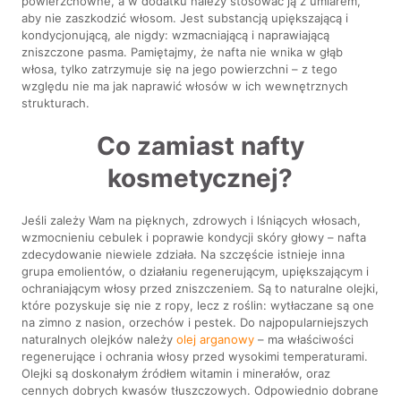
powierzchowne, a w dodatku należy stosować ją z umiarem,
aby nie zaszkodzić włosom. Jest substancją upiększającą i
kondycjonującą, ale nigdy: wzmacniającą i naprawiającą
zniszczone pasma. Pamiętajmy, że nafta nie wnika w głąb
włosa, tylko zatrzymuje się na jego powierzchni – z tego
względu nie ma jak naprawić włosów w ich wewnętrznych
strukturach.
Co zamiast nafty
kosmetycznej?
Jeśli zależy Wam na pięknych, zdrowych i lśniących włosach,
wzmocnieniu cebulek i poprawie kondycji skóry głowy – nafta
zdecydowanie niewiele zdziała. Na szczęście istnieje inna
grupa emolientów, o działaniu regenerującym, upiększającym i
ochraniającym włosy przed zniszczeniem. Są to naturalne olejki,
które pozyskuje się nie z ropy, lecz z roślin: wytłaczane są one
na zimno z nasion, orzechów i pestek. Do najpopularniejszych
naturalnych olejków należy
olej arganowy
– ma właściwości
regenerujące i ochrania włosy przed wysokimi temperaturami.
Olejki są doskonałym źródłem witamin i minerałów, oraz
cennych dobrych kwasów tłuszczowych. Odpowiednio dobrane