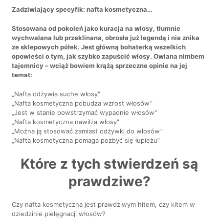
Zadziwiający specyfik: nafta kosmetyczna…
Stosowana od pokoleń jako kuracja na włosy, tłumnie
wychwalana lub przeklinana, obrosła już legendą i nie znika
ze sklepowych półek. Jest główną bohaterką wszelkich
opowieści o tym, jak szybko zapuścić włosy. Owiana nimbem
tajemnicy – wciąż bowiem krążą sprzeczne opinie na jej
temat:
„Nafta odżywia suche włosy”
„Nafta kosmetyczna pobudza wzrost włosów”
„Jest w stanie powstrzymać wypadnie włosów”
„Nafta kosmetyczna nawilża włosy”
„Można ją stosować zamiast odżywki do włosów”
„Nafta kosmetyczna pomaga pozbyć się łupieżu”
Które z tych stwierdzeń są
prawdziwe?
Czy nafta kosmetyczna jest prawdziwym hitem, czy kitem w
dziedzinie pielęgnacji włosów?