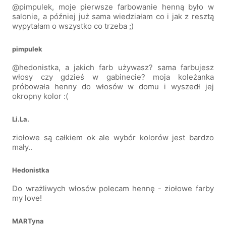
@pimpulek, moje pierwsze farbowanie henną było w
salonie, a później już sama wiedziałam co i jak z resztą
wypytałam o wszystko co trzeba ;)
pimpulek
@hedonistka, a jakich farb używasz? sama farbujesz
włosy czy gdzieś w gabinecie? moja koleżanka
próbowała henny do włosów w domu i wyszedł jej
okropny kolor :(
Li.La.
ziołowe są całkiem ok ale wybór kolorów jest bardzo
mały..
Hedonistka
Do wrażliwych włosów polecam hennę - ziołowe farby
my love!
MARTyna