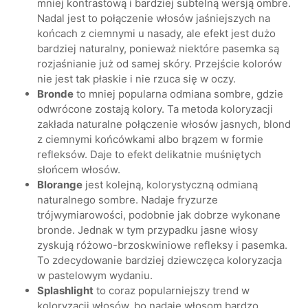
mniej kontrastową i bardziej subtelną wersją ombre.
Nadal jest to połączenie włosów jaśniejszych na
końcach z ciemnymi u nasady, ale efekt jest dużo
bardziej naturalny, ponieważ niektóre pasemka są
rozjaśnianie już od samej skóry. Przejście kolorów
nie jest tak płaskie i nie rzuca się w oczy.
Bronde
to mniej popularna odmiana sombre, gdzie
odwrócone zostają kolory. Ta metoda koloryzacji
zakłada naturalne połączenie włosów jasnych, blond
z ciemnymi końcówkami albo brązem w formie
refleksów. Daje to efekt delikatnie muśniętych
słońcem włosów.
Blorange
jest kolejną, kolorystyczną odmianą
naturalnego sombre. Nadaje fryzurze
trójwymiarowości, podobnie jak dobrze wykonane
bronde. Jednak w tym przypadku jasne włosy
zyskują różowo-brzoskwiniowe refleksy i pasemka.
To zdecydowanie bardziej dziewczęca koloryzacja
w pastelowym wydaniu.
Splashlight
to coraz popularniejszy trend w
koloryzacji włosów, bo nadaje włosom bardzo