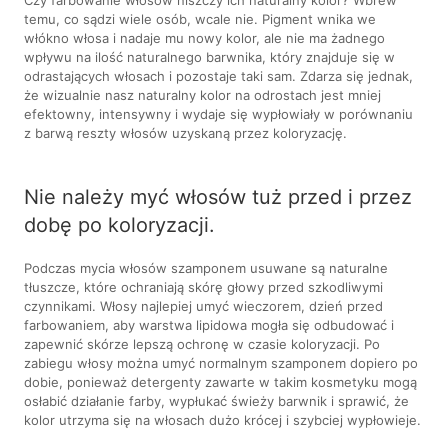
temu, co sądzi wiele osób, wcale nie. Pigment wnika we
włókno włosa i nadaje mu nowy kolor, ale nie ma żadnego
wpływu na ilość naturalnego barwnika, który znajduje się w
odrastających włosach i pozostaje taki sam. Zdarza się jednak,
że wizualnie nasz naturalny kolor na odrostach jest mniej
efektowny, intensywny i wydaje się wypłowiały w porównaniu
z barwą reszty włosów uzyskaną przez koloryzację.
Nie należy myć włosów tuż przed i przez
dobę po koloryzacji.
Podczas mycia włosów szamponem usuwane są naturalne
tłuszcze, które ochraniają skórę głowy przed szkodliwymi
czynnikami. Włosy najlepiej umyć wieczorem, dzień przed
farbowaniem, aby warstwa lipidowa mogła się odbudować i
zapewnić skórze lepszą ochronę w czasie koloryzacji. Po
zabiegu włosy można umyć normalnym szamponem dopiero po
dobie, ponieważ detergenty zawarte w takim kosmetyku mogą
osłabić działanie farby, wypłukać świeży barwnik i sprawić, że
kolor utrzyma się na włosach dużo krócej i szybciej wypłowieje.