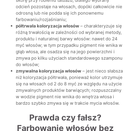
skórę przy robieniu tatuażu; dlatego wybrany
odcień pozostaje na włosach, dopóki całkowicie nie
odrosną lub nie podda się ich ponownemu
farbowaniu/rozjaśnianiu;
półtrwała koloryzacja włosów
– charakteryzuje się
różną trwałością w zależności od wybranej metody,
produktu i naturalnej barwy włosów: nawet do 24
myć włosów; w tym przypadku pigment nie wnika w
głąb włosa, ale osadza się na jego powierzchni i
zmywa po kilku użyciach standardowego szamponu
do włosów;
zmywalna koloryzacja włosów
– jest nieco słabsza
niż koloryzacja półtrwała, ponieważ kolor utrzymuje
się na włosach od 2 do 8 myć ze względu na użycie
zmywalnych produktów barwiących; rozpuszczalny
w wodzie pigment nie wnika do wnętrza włosa i
bardzo szybko zmywa się w trakcie mycia włosów.
Prawda czy fałsz?
Farbowanie włosów bez