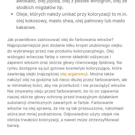
awokado, olej jojoba, olej z pestek winogron, olej ze
słodkich migdałów itp.
Oleje, których należy unikać przy koloryzacji to m.in.
olej kokosowy, masło shea, olej palmowy lub masło
kakaowe.
Jak prawidłowo zastosować olej do farbowania włosów?
Najpopularniejsze jest dodanie kilku kropel ulubionego olejku
do wybranego przez nas produktu koloryzacyjnego. Olej
wzbogaci wówczas farbę o cenne składniki odżywcze i
zapewni włosom oraz skórze głowy równowagę lipidową. Na
rynku dostępne są już gotowe kosmetyki koloryzujące, które
zawierają olejki (najczęściej
olej arganowy
). Można także
nałożyć olej na godzinę lub nieco dłużej przez farbowaniem, ale
w minimalnej ilości, aby nie przetłuścić i nie przeciążyć włosów.
Nie zmywamy oleju przed farbowaniem, bo to on zapewnia
naszej skórze głowy ochronę przed inwazyjnym działaniem
substancji chemicznych zawartych w farbie. Farbowanie
włosów na olej sprawia, że nie są tak przesuszone, natomiast
skóra jest mniej podrażniona. Odpowiednio użyty olejek nie
obniża trwałości koloryzacji, a nawet może zintensyfikować
barwę.