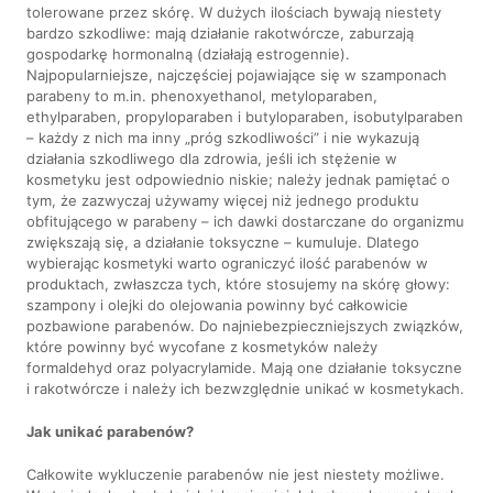
tolerowane przez skórę. W dużych ilościach bywają niestety
bardzo szkodliwe: mają działanie rakotwórcze, zaburzają
gospodarkę hormonalną (działają estrogennie).
Najpopularniejsze, najczęściej pojawiające się w szamponach
parabeny to m.in. phenoxyethanol, metyloparaben,
ethylparaben, propyloparaben i butyloparaben, isobutylparaben
– każdy z nich ma inny „próg szkodliwości” i nie wykazują
działania szkodliwego dla zdrowia, jeśli ich stężenie w
kosmetyku jest odpowiednio niskie; należy jednak pamiętać o
tym, że zazwyczaj używamy więcej niż jednego produktu
obfitującego w parabeny – ich dawki dostarczane do organizmu
zwiększają się, a działanie toksyczne – kumuluje. Dlatego
wybierając kosmetyki warto ograniczyć ilość parabenów w
produktach, zwłaszcza tych, które stosujemy na skórę głowy:
szampony i olejki do olejowania powinny być całkowicie
pozbawione parabenów. Do najniebezpieczniejszych związków,
które powinny być wycofane z kosmetyków należy
formaldehyd oraz polyacrylamide. Mają one działanie toksyczne
i rakotwórcze i należy ich bezwzględnie unikać w kosmetykach.
Jak unikać parabenów?
Całkowite wykluczenie parabenów nie jest niestety możliwe.