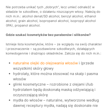
Nie potrzeba unikać tych „dobrych”, lecz umieć odnaleźć w
składzie te szkodliwe, o działaniu niszczącym włosy. Należą do
nich m.in.: alcohol denat/SD alcohol, benzyl alcohol, ethanol
alcohol, grain alcohol, isopropanol alcohol, isopropyl alcohol
(IPA), propanol alcohol.
Gdzie szukać kosmetyków bez parabenów i silikonów?
Istnieje lista kosmetyków, które – ze względu na swój charakter
i przeznaczenie – są pozbawione szkodliwych, działających
komedogennie i drażniąco składników. Zalicza się do nich m.in.:
naturalne olejki do olejowania włosów
i (przede
wszystkim) skóry głowy
hydrolaty, które można stosować na skalp i pasma
włosów
glinki kosmetyczne – rozrobione z olejami i/lub
hydrolatem będą doskonałą maską odżywiającą i
oczyszczającą skórę
mydła do włosów – naturalne, wytworzone według
dawnej receptury mydła, nadają się doskonale nie