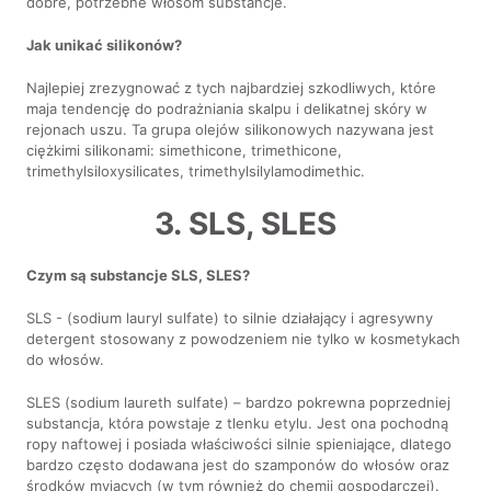
dobre, potrzebne włosom substancje.
Jak unikać silikonów?
Najlepiej zrezygnować z tych najbardziej szkodliwych, które
maja tendencję do podrażniania skalpu i delikatnej skóry w
rejonach uszu. Ta grupa olejów silikonowych nazywana jest
ciężkimi silikonami: simethicone, trimethicone,
trimethylsiloxysilicates, trimethylsilylamodimethic.
3. SLS, SLES
Czym są substancje SLS, SLES?
SLS - (sodium lauryl sulfate) to silnie działający i agresywny
detergent stosowany z powodzeniem nie tylko w kosmetykach
do włosów.
SLES (sodium laureth sulfate) – bardzo pokrewna poprzedniej
substancja, która powstaje z tlenku etylu. Jest ona pochodną
ropy naftowej i posiada właściwości silnie spieniające, dlatego
bardzo często dodawana jest do szamponów do włosów oraz
środków myjących (w tym również do chemii gospodarczej).