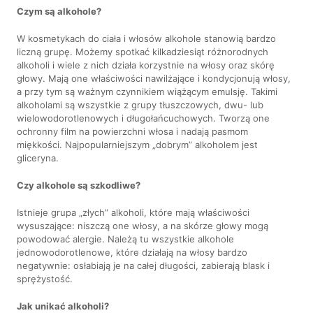
Czym są alkohole?
W kosmetykach do ciała i włosów alkohole stanowią bardzo
liczną grupę. Możemy spotkać kilkadziesiąt różnorodnych
alkoholi i wiele z nich działa korzystnie na włosy oraz skórę
głowy. Mają one właściwości nawilżające i kondycjonują włosy,
a przy tym są ważnym czynnikiem wiążącym emulsję. Takimi
alkoholami są wszystkie z grupy tłuszczowych, dwu- lub
wielowodorotlenowych i długołańcuchowych. Tworzą one
ochronny film na powierzchni włosa i nadają pasmom
miękkości. Najpopularniejszym „dobrym” alkoholem jest
gliceryna.
Czy alkohole są szkodliwe?
Istnieje grupa „złych” alkoholi, które mają właściwości
wysuszające: niszczą one włosy, a na skórze głowy mogą
powodować alergie. Należą tu wszystkie alkohole
jednowodorotlenowe, które działają na włosy bardzo
negatywnie: osłabiają je na całej długości, zabierają blask i
sprężystość.
Jak unikać alkoholi?