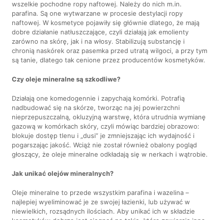
wszelkie pochodne ropy naftowej. Należy do nich m.in.
parafina. Są one wytwarzane w procesie destylacji ropy
naftowej. W kosmetyce pojawiły się głównie dlatego, że mają
dobre działanie natłuszczające, czyli działają jak emolienty
zarówno na skórę, jak i na włosy. Stabilizują substancję i
chronią naskórek oraz pasemka przed utratą wilgoci, a przy tym
są tanie, dlatego tak cenione przez producentów kosmetyków.
Czy oleje mineralne są szkodliwe?
Działają one komedogennie i zapychają komórki. Potrafią
nadbudować się na skórze, tworząc na jej powierzchni
nieprzepuszczalną, okluzyjną warstwę, która utrudnia wymianę
gazową w komórkach skóry, czyli mówiąc bardziej obrazowo:
blokuje dostęp tlenu i „dusi” je zmniejszając ich wydajność i
pogarszając jakość. Wciąż nie został również obalony pogląd
głoszący, że oleje mineralne odkładają się w nerkach i wątrobie.
Jak unikać olejów mineralnych?
Oleje mineralne to przede wszystkim parafina i wazelina –
najlepiej wyeliminować je ze swojej łazienki, lub używać w
niewielkich, rozsądnych ilościach. Aby unikać ich w składzie