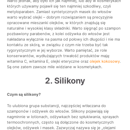
Warto jednak, aby było ich jak najmniej, lub aby w kosmetykach
których używamy pojawił się ten najmniej szkodliwy, czyli
metyloparaben. Zamiast syntetycznych masek do włosów
warto wybrać olejki – dobrym rozwiązaniem są precyzyjnie
opracowane mieszanki olejków, w których znajdują się
naturalne i wysokiej klasy składniki. Warto sięgnąć po szampon
pozbawiony parabenów, z kolei odżywka do włosów jest
nakładana wyłącznie na pasma od połowy ich długości i nie ma
kontaktu ze skórą, w związku z czym nie trzeba być tak
rygorystycznym w jej wyborze. Warto pamiętać, ze role
konserwantów, wydłużających trwałość produktów mają:
witamina C, witamina E, olejki eteryczne oraz
olejek kokosowy
.
Są one zatem zawsze mile widziane w kosmetykach.
2. Silikony
Czym są silikony?
To ulubiona grupa substancji, najczęściej wtłaczana do
szamponów i odżywek do włosów. Silikony pojawiają się
nagminnie w lotionach, odżywkach bez spłukiwania, sprayach
termoochronnych, często są dołączone do kosmetycznych
olejków, odżywek i masek. Zazwyczaj nazywa się je „olejami