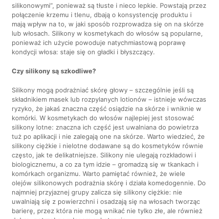
silikonowymi”, ponieważ są tłuste i nieco lepkie. Powstają przez
połączenie krzemu i tlenu, dbają o konsystencję produktu i
mają wpływ na to, w jaki sposób rozprowadza się on na skórze
lub włosach. Silikony w kosmetykach do włosów są popularne,
ponieważ ich użycie powoduje natychmiastową poprawę
kondycji włosa: staje się on gładki i błyszczący.
Czy silikony są szkodliwe?
Silikony mogą podrażniać skórę głowy – szczególnie jeśli są
składnikiem masek lub rozpylanych lotionów – istnieje wówczas
ryzyko, że jakaś znaczna część osiądzie na skórze i wniknie w
komórki. W kosmetykach do włosów najlepiej jest stosować
silikony lotne: znaczna ich część jest uwalniana do powietrza
tuż po aplikacji i nie zalegają one na skórze. Warto wiedzieć, że
silikony ciężkie i nielotne dodawane są do kosmetyków równie
często, jak te delikatniejsze. Silikony nie ulegają rozkładowi i
biologicznemu, a co za tym idzie – gromadzą się w tkankach i
komórkach organizmu. Warto pamiętać również, że wiele
olejów silikonowych podrażnia skórę i działa komedogennie. Do
najmniej przyjaznej grupy zalicza się silikony ciężkie: nie
uwalniają się z powierzchni i osadzają się na włosach tworząc
barierę, przez która nie mogą wnikać nie tylko złe, ale również