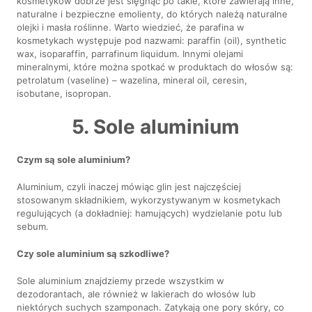
kosmetyków dobrze jest sięgnąć po takie, które zawierają inne,
naturalne i bezpieczne emolienty, do których należą naturalne
olejki i masła roślinne. Warto wiedzieć, że parafina w
kosmetykach występuje pod nazwami: paraffin (oil), synthetic
wax, isoparaffin, parrafinum liquidum. Innymi olejami
mineralnymi, które można spotkać w produktach do włosów są:
petrolatum (vaseline) – wazelina, mineral oil, ceresin,
isobutane, isopropan.
5. Sole aluminium
Czym są sole aluminium?
Aluminium, czyli inaczej mówiąc glin jest najczęściej
stosowanym składnikiem, wykorzystywanym w kosmetykach
regulujących (a dokładniej: hamujących) wydzielanie potu lub
sebum.
Czy sole aluminium są szkodliwe?
Sole aluminium znajdziemy przede wszystkim w
dezodorantach, ale również w lakierach do włosów lub
niektórych suchych szamponach. Zatykają one pory skóry, co