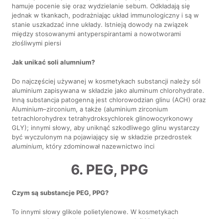
hamuje pocenie się oraz wydzielanie sebum. Odkładają się
jednak w tkankach, podrażniając układ immunologiczny i są w
stanie uszkadzać inne układy. Istnieją dowody na związek
między stosowanymi antyperspirantami a nowotworami
złośliwymi piersi
Jak unikać soli alumnium?
Do najczęściej używanej w kosmetykach substancji należy sól
aluminium zapisywana w składzie jako aluminum chlorohydrate.
Inną substancja patogenną jest chlorowodzian glinu (ACH) oraz
Aluminium–zirconium, a także (aluminium zirconium
tetrachlorohydrex tetrahydroksychlorek glinowocyrkonowy
GLY); innymi słowy, aby uniknąć szkodliwego glinu wystarczy
być wyczulonym na pojawiający się w składzie przedrostek
aluminium
, który zdominował nazewnictwo inci
6. PEG, PPG
Czym są substancje PEG, PPG?
To innymi słowy glikole polietylenowe. W kosmetykach