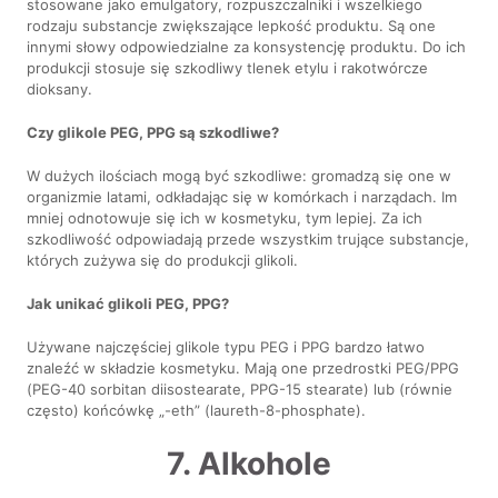
stosowane jako emulgatory, rozpuszczalniki i wszelkiego
rodzaju substancje zwiększające lepkość produktu. Są one
innymi słowy odpowiedzialne za konsystencję produktu. Do ich
produkcji stosuje się szkodliwy tlenek etylu i rakotwórcze
dioksany.
Czy glikole PEG, PPG są szkodliwe?
W dużych ilościach mogą być szkodliwe: gromadzą się one w
organizmie latami, odkładając się w komórkach i narządach. Im
mniej odnotowuje się ich w kosmetyku, tym lepiej. Za ich
szkodliwość odpowiadają przede wszystkim trujące substancje,
których zużywa się do produkcji glikoli.
Jak unikać glikoli PEG, PPG?
Używane najczęściej glikole typu PEG i PPG bardzo łatwo
znaleźć w składzie kosmetyku. Mają one przedrostki PEG/PPG
(PEG-40 sorbitan diisostearate, PPG-15 stearate) lub (równie
często) końcówkę „-eth” (laureth-8-phosphate).
7. Alkohole