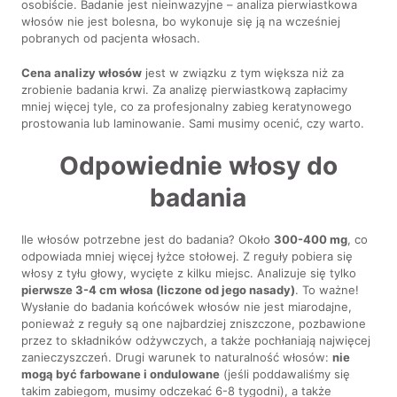
osobiście. Badanie jest nieinwazyjne – analiza pierwiastkowa
włosów nie jest bolesna, bo wykonuje się ją na wcześniej
pobranych od pacjenta włosach.
Cena analizy włosów
jest w związku z tym większa niż za
zrobienie badania krwi. Za analizę pierwiastkową zapłacimy
mniej więcej tyle, co za profesjonalny zabieg keratynowego
prostowania lub laminowanie. Sami musimy ocenić, czy warto.
Odpowiednie włosy do
badania
Ile włosów potrzebne jest do badania? Około
300-400 mg
, co
odpowiada mniej więcej łyżce stołowej. Z reguły pobiera się
włosy z tyłu głowy, wycięte z kilku miejsc. Analizuje się tylko
pierwsze 3-4 cm włosa (liczone od jego nasady)
. To ważne!
Wysłanie do badania końcówek włosów nie jest miarodajne,
ponieważ z reguły są one najbardziej zniszczone, pozbawione
przez to składników odżywczych, a także pochłaniają najwięcej
zanieczyszczeń. Drugi warunek to naturalność włosów:
nie
mogą być farbowane i ondulowane
(jeśli poddawaliśmy się
takim zabiegom, musimy odczekać 6-8 tygodni), a także