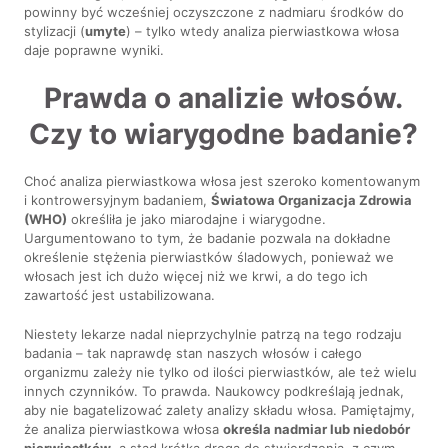
powinny być wcześniej oczyszczone z nadmiaru środków do
stylizacji (
umyte
) – tylko wtedy analiza pierwiastkowa włosa
daje poprawne wyniki.
Prawda o analizie włosów.
Czy to wiarygodne badanie?
Choć analiza pierwiastkowa włosa jest szeroko komentowanym
i kontrowersyjnym badaniem,
Światowa Organizacja Zdrowia
(WHO)
określiła je jako miarodajne i wiarygodne.
Uargumentowano to tym, że badanie pozwala na dokładne
określenie stężenia pierwiastków śladowych, ponieważ we
włosach jest ich dużo więcej niż we krwi, a do tego ich
zawartość jest ustabilizowana.
Niestety lekarze nadal nieprzychylnie patrzą na tego rodzaju
badania – tak naprawdę stan naszych włosów i całego
organizmu zależy nie tylko od ilości pierwiastków, ale też wielu
innych czynników. To prawda. Naukowcy podkreślają jednak,
aby nie bagatelizować zalety analizy składu włosa. Pamiętajmy,
że analiza pierwiastkowa włosa
określa nadmiar lub niedobór
pierwiastków
, a stąd krótka droga do stwierdzenia, z czym