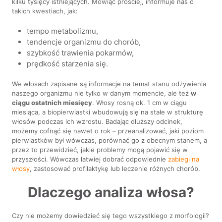
kilku tysięcy istniejących. Mówiąc prościej, informuje nas o
takich kwestiach, jak:
tempo metabolizmu,
tendencje organizmu do chorób,
szybkość trawienia pokarmów,
prędkość starzenia się.
We włosach zapisane są informacje na temat stanu odżywienia
naszego organizmu nie tylko w danym momencie, ale też
w
ciągu ostatnich miesięcy
. Włosy rosną ok. 1 cm w ciągu
miesiąca, a biopierwiastki wbudowują się na stałe w strukturę
włosów podczas ich wzrostu. Badając dłuższy odcinek,
możemy cofnąć się nawet o rok – przeanalizować, jaki poziom
pierwiastków był wówczas, porównać go z obecnym stanem, a
przez to przewidzieć, jakie problemy mogą pojawić się w
przyszłości. Wówczas łatwiej dobrać odpowiednie
zabiegi na
włosy
, zastosować profilaktykę lub leczenie różnych chorób.
Dlaczego analiza włosa?
Czy nie możemy dowiedzieć się tego wszystkiego z morfologii?