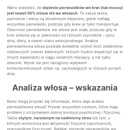
Warto wiedzieć, że
stężenie pierwiastków we krwi (lub moczu)
jest nawet 50% niższe niż we włosach
. To nasza skóra,
paznokcie i włosy są docelowym miejscem, gdzie trafiają
wszystkie pierwiastki, podczas gdy krew je tylko transportuje.
Obecność pierwiastków we włosie jest stała, podczas gdy w
krwi zmienia się w zależności od różnych czynników – pory
dnia, diety, a nawet stanu emocjonalnego. Analiza
pierwiastkowa włosa pozwala dokładnie ocenić ilość składników
odżywczych (nawet śladowych, których trudno dopatrzyć się w
innych badaniach) w ciągu ostatnich miesięcy, a nie tylko
obecnie. Wynik nie jest obciążony wpływem
krótkoterminowych zmian np. zachodzących w różnych porach
dnia.
Analiza włosa – wskazania
Komu mogą przydać się informacje, które daje analiza
pierwiastkowa włosa? Przede wszystkim osobom, które mają
problem z utrzymaniem dobrej kondycji psychicznej i fizycznej.
Także
otyłym, narażonym na nadmierny stres
lub tym, u
których wzmożona jest aktywność fizyczna (sportowcom,
pracownikom fizycznym). Badając stężenie pierwiastków we