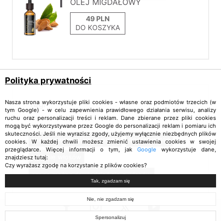
OLEJ MIGDAŁOWY
DO KOSZYKA
Polityka prywatności
Nasza strona wykorzystuje pliki cookies - własne oraz podmiotów trzecich (w
Tagi
tym Google) - w celu zapewnienia prawidłowego działania serwisu, analizy
ruchu oraz personalizacji treści i reklam. Dane zbierane przez pliki cookies
mogą być wykorzystywane przez Google do personalizacji reklam i pomiaru ich
skuteczności. Jeśli nie wyrazisz zgody, użyjemy wyłącznie niezbędnych plików
analiza pierwiastkowa włosa
analiza włosa
cookies. W każdej chwili możesz zmienić ustawienia cookies w swojej
przeglądarce. Więcej informacji o tym, jak
Google
wykorzystuje dane,
badanie włosów
znajdziesz tutaj:
Czy wyrażasz zgodę na korzystanie z plików cookies?
czego można dowiedzieć się z włosów
Tak, zgadzam się
Nie, nie zgadzam się
Spersonalizuj