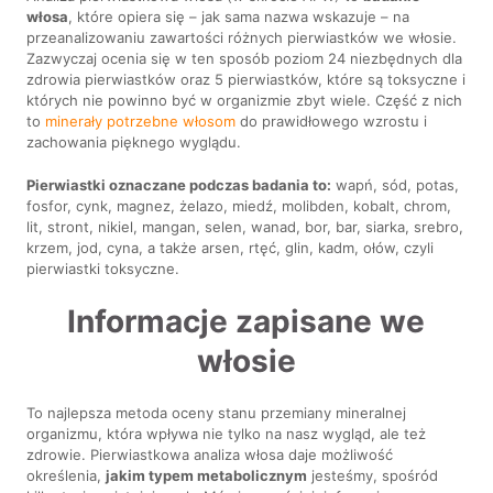
włosa
, które opiera się – jak sama nazwa wskazuje – na
przeanalizowaniu zawartości różnych pierwiastków we włosie.
Zazwyczaj ocenia się w ten sposób poziom 24 niezbędnych dla
zdrowia pierwiastków oraz 5 pierwiastków, które są toksyczne i
których nie powinno być w organizmie zbyt wiele. Część z nich
to
minerały potrzebne włosom
do prawidłowego wzrostu i
zachowania pięknego wyglądu.
Pierwiastki oznaczane podczas badania to:
wapń, sód, potas,
fosfor, cynk, magnez, żelazo, miedź, molibden, kobalt, chrom,
lit, stront, nikiel, mangan, selen, wanad, bor, bar, siarka, srebro,
krzem, jod, cyna, a także arsen, rtęć, glin, kadm, ołów, czyli
pierwiastki toksyczne.
Informacje zapisane we
włosie
To najlepsza metoda oceny stanu przemiany mineralnej
organizmu, która wpływa nie tylko na nasz wygląd, ale też
zdrowie. Pierwiastkowa analiza włosa daje możliwość
określenia,
jakim typem metabolicznym
jesteśmy, spośród